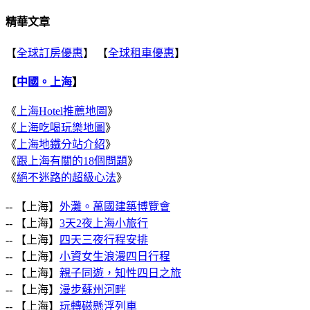
精華文章
【
全球訂房優惠
】 【
全球租車優惠
】
【
中國。上海
】
《
上海Hotel推薦地圖
》
《
上海吃喝玩樂地圖
》
《
上海地鐵分站介紹
》
《
跟上海有關的18個問題
》
《
絕不迷路的超級心法
》
-- 【上海】
外灘。萬國建築博覽會
-- 【上海】
3天2夜上海小旅行
-- 【上海】
四天三夜行程安排
-- 【上海】
小資女生浪漫四日行程
-- 【上海】
親子同遊，知性四日之旅
-- 【上海】
漫步蘇州河畔
-- 【上海】
玩轉磁懸浮列車