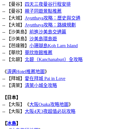
-- 【曼谷】
四天三夜曼谷行程安排
-- 【曼谷】
親子同遊景點推薦
-- 【大城】
Ayutthaya攻略：歷史與交通
-- 【大城】
Ayutthaya攻略：路線規劃
-- 【沙美島】
前進沙美島交通篇
-- 【沙美島】
沙美島環島遊
-- 【芭達雅】
小珊瑚島Koh Larn Island
-- 【華欣】
華欣旅館推薦
-- 【北碧】
北碧（Kanchanaburi）全攻略
《
清邁Hotel推薦地圖
》
-- 【拜城】
愛在拜城 Pai in Love
-- 【清萊】
清萊小城全攻略
【日本】
-- 【大阪】《
大阪Osaka攻略地圖
》
-- 【大阪】
大阪4天3夜超值必玩攻略
【
冰島
】