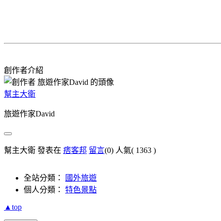
創作者介紹
幫主大衛
旅遊作家David
幫主大衛 發表在
痞客邦
留言
(0)
人氣(
1363
)
全站分類：
國外旅遊
個人分類：
特色景點
▲top