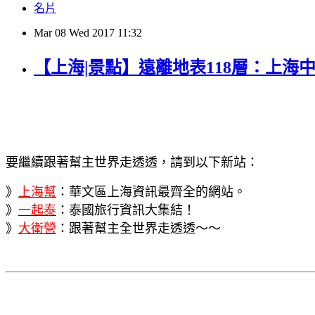
名片
Mar
08
Wed
2017
11:32
【上海|景點】遠離地表118層：上海
要繼續跟著幫主世界走透透，請到以下新站：
》
上海幫
：華文區上海資訊最齊全的網站。
》
一起泰
：泰國旅行資訊大集結！
》
大衛營
：跟著幫主全世界走透透～～