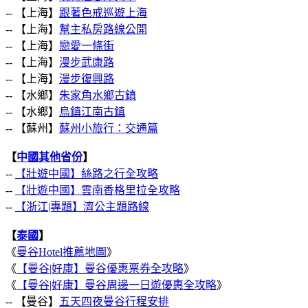
-- 【上海】
跟著色戒巡遊上海
-- 【上海】
幫主私房路線公開
-- 【上海】
戀愛一條街
-- 【上海】
漫步武康路
-- 【上海】
漫步復興路
-- 【水鄉】
朱家角水鄉古鎮
-- 【水鄉】
烏鎮江南古鎮
-- 【蘇州】
蘇州小旅行：交通篇
【
中國其他省份
】
--
【壯遊中國】絲路之行全攻略
--
【壯遊中國】雲南香格里拉全攻略
--
【浙江|專題】濟公主題路線
【
泰國
】
《
曼谷Hotel推薦地圖
》
《
【曼谷|好康】曼谷優惠票券全攻略
》
《
【曼谷|好康】曼谷周邊一日遊優惠全攻略
》
-- 【曼谷】
五天四夜曼谷行程安排