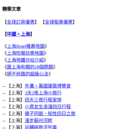
精華文章
【
全球訂房優惠
】 【
全球租車優惠
】
【
中國。上海
】
《
上海Hotel推薦地圖
》
《
上海吃喝玩樂地圖
》
《
上海地鐵分站介紹
》
《
跟上海有關的18個問題
》
《
絕不迷路的超級心法
》
-- 【上海】
外灘。萬國建築博覽會
-- 【上海】
3天2夜上海小旅行
-- 【上海】
四天三夜行程安排
-- 【上海】
小資女生浪漫四日行程
-- 【上海】
親子同遊，知性四日之旅
-- 【上海】
漫步蘇州河畔
-- 【上海】
玩轉磁懸浮列車