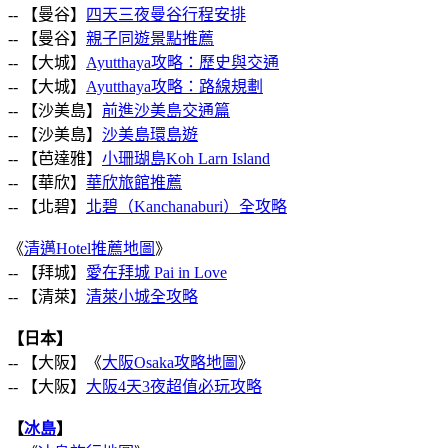
-- 【曼谷】
四天三夜曼谷行程安排
-- 【曼谷】
親子同遊景點推薦
-- 【大城】
Ayutthaya攻略：歷史與交通
-- 【大城】
Ayutthaya攻略：路線規劃
-- 【沙美島】
前進沙美島交通篇
-- 【沙美島】
沙美島環島遊
-- 【芭達雅】
小珊瑚島Koh Larn Island
-- 【華欣】
華欣旅館推薦
-- 【北碧】
北碧（Kanchanaburi）全攻略
《
清邁Hotel推薦地圖
》
-- 【拜城】
愛在拜城 Pai in Love
-- 【清萊】
清萊小城全攻略
【日本】
-- 【大阪】《
大阪Osaka攻略地圖
》
-- 【大阪】
大阪4天3夜超值必玩攻略
【
冰島
】